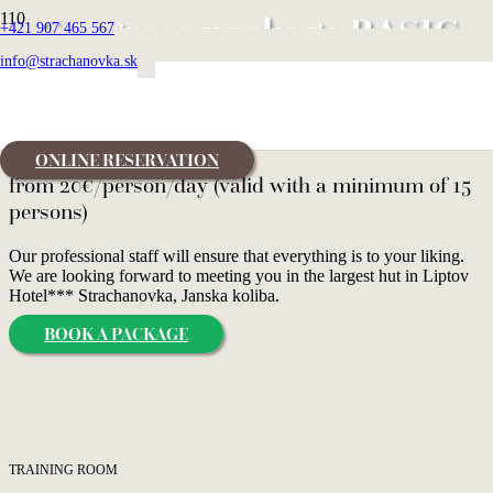
Congress package BASIC
+421 907 465 567
info@strachanovka.sk
Congress package BASIC
ONLINE RESERVATION
from 20€/person/day (valid with a minimum of 15
persons)
Our professional staff will ensure that everything is to your liking.
We are looking forward to meeting you in the largest hut in Liptov
Hotel*** Strachanovka, Janska koliba.
BOOK A PACKAGE
TRAINING ROOM